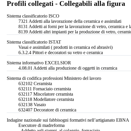
Profili collegati - Collegabili alla figura
Sistema classificatorio ISCO
7321 Addetti alla lavorazione della ceramica e assimilati
8131 Addetti ai forni per la lavorazione di vetro, ceramica e la
8139 Addetti altri impianti per la produzione di vetro, ceramic
Sistema classificatorio ISTAT
Vasai e assimilati ( prodotti in ceramica ed abrasivi)
6.3.2.4 Pittori e decoratori su vetro e ceramica
Sistema informativo EXCELSIOR
4.08.01 Addetti alla produzione di oggetti in ceramica
Sistema di codifica professioni Ministero del lavoro
632102 Ceramista
632111 Fornaciaio ceramista
632117 Miscelatore ceramista
632118 Modellatore ceramista
632138 Vasaio
632407 Decoratore di ceramica
Indagine nazionale sui fabbisogni formativi nell’artigianato EBNA
Esecutore di madreforma
- Addetto agli stampi, al colaggio, fornaciaio