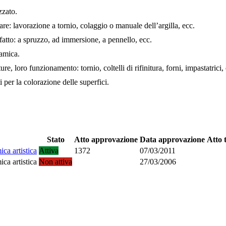
zzato.
re: lavorazione a tornio, colaggio o manuale dell’argilla, ecc.
atto: a spruzzo, ad immersione, a pennello, ecc.
ramica.
e, loro funzionamento: tornio, coltelli di rifinitura, forni, impastatrici,
ti per la colorazione delle superfici.
Stato
Atto approvazione
Data approvazione
Atto 
ca artistica
Attiva
1372
07/03/2011
ca artistica
Non attiva
27/03/2006